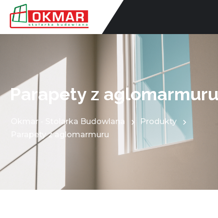
Parapety z aglomarmur
Okmar - Stolarka Budowlana
Produkty
Parapety z aglomarmuru