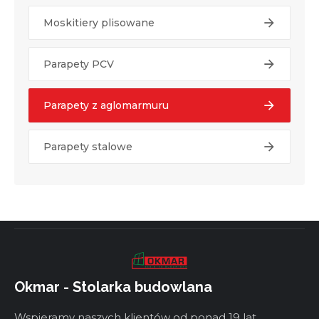
Moskitiery plisowane
Parapety PCV
Parapety z aglomarmuru
Parapety stalowe
Okmar - Stolarka budowlana
Wspieramy naszych klientów od ponad 19 lat.