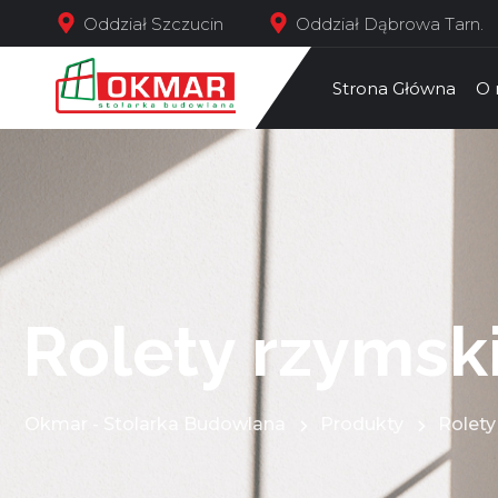
Oddział Szczucin
Oddział Dąbrowa Tarn.
Strona Główna
O 
Rolety rzymsk
Okmar - Stolarka Budowlana
Produkty
Rolety