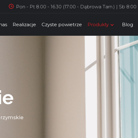
Pon - Pt 8.00 - 16.30 (17:00 - Dąbrowa Tarn.) | Sb 8:00 
nas
Realizacje
Czyste powietrze
Produkty
Blog
ie
 rzymskie