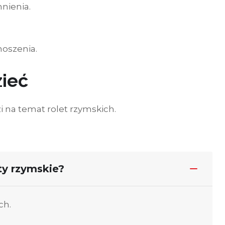
nienia.
oszenia.
zieć
 na temat rolet rzymskich.
ty rzymskie?
ch.